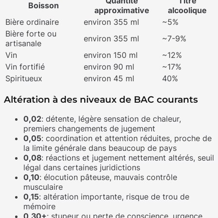
Quantité
Titre
Boisson
approximative
alcoolique
Bière ordinaire
environ 355 ml
~5%
Bière forte ou
environ 355 ml
~7-9%
artisanale
Vin
environ 150 ml
~12%
Vin fortifié
environ 90 ml
~17%
Spiritueux
environ 45 ml
40%
Altération à des niveaux de BAC courants
0,02
: détente, légère sensation de chaleur,
premiers changements de jugement
0,05
: coordination et attention réduites, proche de
la limite générale dans beaucoup de pays
0,08
: réactions et jugement nettement altérés, seuil
légal dans certaines juridictions
0,10
: élocution pâteuse, mauvais contrôle
musculaire
0,15
: altération importante, risque de trou de
mémoire
0,30+
: stupeur ou perte de conscience, urgence