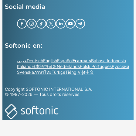
Social media
Softonic en:
عربي
Deutsch
English
Español
Français
Bahasa Indonesia
Italiano
日本語
한국어
Nederlands
Polski
Português
Русский
Svenska
ภาษาไทย
Türkçe
Tiếng Việt
中文
Copyright SOFTONIC INTERNATIONAL S.A.
© 1997–2026 — Tous droits réservés