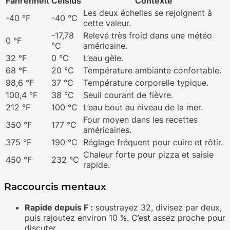
Fahrenheit
Celsius
Contexte
Les deux échelles se rejoignent à
-40 °F
-40 °C
cette valeur.
-17,78
Relevé très froid dans une météo
0 °F
°C
américaine.
32 °F
0 °C
L’eau gèle.
68 °F
20 °C
Température ambiante confortable.
98,6 °F
37 °C
Température corporelle typique.
100,4 °F
38 °C
Seuil courant de fièvre.
212 °F
100 °C
L’eau bout au niveau de la mer.
Four moyen dans les recettes
350 °F
177 °C
américaines.
375 °F
190 °C
Réglage fréquent pour cuire et rôtir.
Chaleur forte pour pizza et saisie
450 °F
232 °C
rapide.
Raccourcis mentaux
Rapide depuis F :
soustrayez 32, divisez par deux,
puis rajoutez environ 10 %. C’est assez proche pour
discuter.