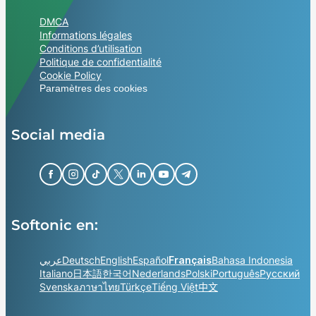
DMCA
Informations légales
Conditions d’utilisation
Politique de confidentialité
Cookie Policy
Paramètres des cookies
Social media
Softonic en:
عربي
Deutsch
English
Español
Français
Bahasa Indonesia
Italiano
日本語
한국어
Nederlands
Polski
Português
Русский
Svenska
ภาษาไทย
Türkçe
Tiếng Việt
中文