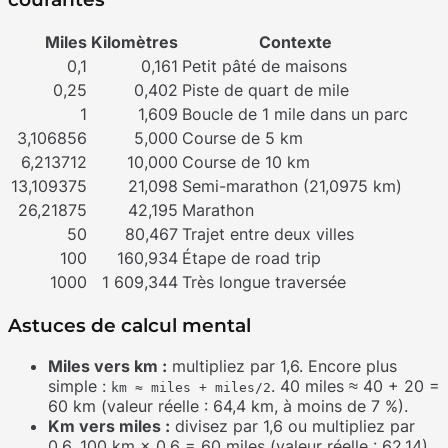
Miles
Kilomètres
Contexte
0,1
0,161
Petit pâté de maisons
0,25
0,402
Piste de quart de mile
1
1,609
Boucle de 1 mile dans un parc
3,106856
5,000
Course de 5 km
6,213712
10,000
Course de 10 km
13,109375
21,098
Semi-marathon (21,0975 km)
26,21875
42,195
Marathon
50
80,467
Trajet entre deux villes
100
160,934
Étape de road trip
1000
1 609,344
Très longue traversée
Astuces de calcul mental
Miles vers km :
multipliez par 1,6. Encore plus
simple :
. 40 miles ≈ 40 + 20 =
km ≈ miles + miles/2
60 km (valeur réelle : 64,4 km, à moins de 7 %).
Km vers miles :
divisez par 1,6 ou multipliez par
0,6. 100 km × 0,6 = 60 miles (valeur réelle : 62,14).