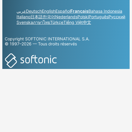
عربي
Deutsch
English
Español
Français
Bahasa Indonesia
Italiano
日本語
한국어
Nederlands
Polski
Português
Русский
Svenska
ภาษาไทย
Türkçe
Tiếng Việt
中文
Copyright SOFTONIC INTERNATIONAL S.A.
© 1997–2026 — Tous droits réservés