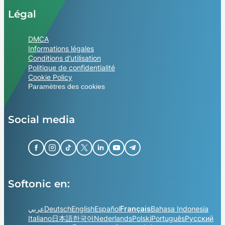
Légal
DMCA
Informations légales
Conditions d’utilisation
Politique de confidentialité
Cookie Policy
Paramètres des cookies
Social media
Softonic en:
عربي
Deutsch
English
Español
Français
Bahasa Indonesia
Italiano
日本語
한국어
Nederlands
Polski
Português
Русский