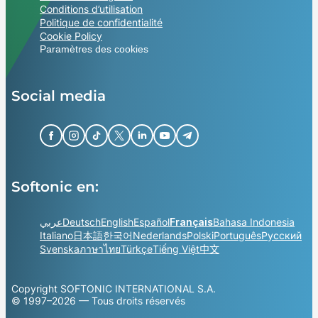
Conditions d’utilisation
Politique de confidentialité
Cookie Policy
Paramètres des cookies
Social media
Softonic en:
عربي
Deutsch
English
Español
Français
Bahasa Indonesia
Italiano
日本語
한국어
Nederlands
Polski
Português
Русский
Svenska
ภาษาไทย
Türkçe
Tiếng Việt
中文
Copyright SOFTONIC INTERNATIONAL S.A.
© 1997–2026 — Tous droits réservés