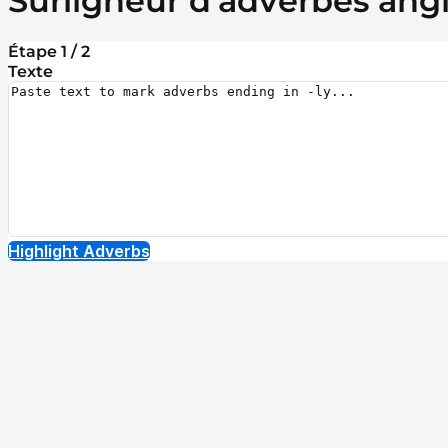
Surligneur d'adverbes angla
Étape 1 / 2
Texte
Highlight Adverbs