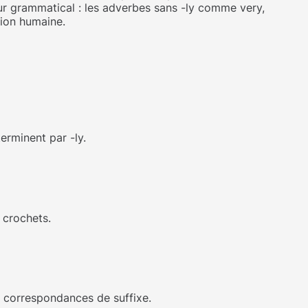
seur grammatical : les adverbes sans -ly comme very,
tion humaine.
erminent par -ly.
 crochets.
s correspondances de suffixe.