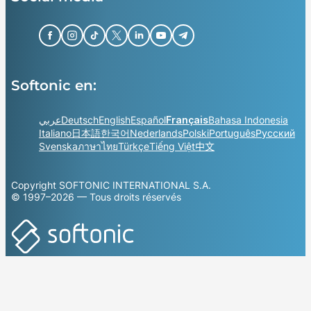
Softonic en:
عربي
Deutsch
English
Español
Français
Bahasa Indonesia
Italiano
日本語
한국어
Nederlands
Polski
Português
Русский
Svenska
ภาษาไทย
Türkçe
Tiếng Việt
中文
Copyright SOFTONIC INTERNATIONAL S.A.
© 1997–2026 — Tous droits réservés