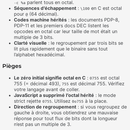
parlent tous en octal.
-c %a
Séquences d’échappement
:
en C est octal
\100
pour
(64 décimal).
@
Codes machine hérités
: les documents PDP-8,
PDP-11 et les premiers docs DEC listent les
opcodes en octal car leur taille de mot était un
multiple de 3 bits.
Clarté visuelle
: le regroupement par trois bits se
lit plus rapidement que le binaire sans tout
l’alphabet hexadécimal.
Pièges
Le zéro initial signifie octal en C
:
est octal
0755
755 (= décimal 493),
est décimal 755. Vérifiez
755
votre langage avant de coller.
JavaScript a supprimé l’octal hérité
: le mode
strict rejette
. Utilisez
à la place.
0755
0o755
Direction de regroupement
: si vous regroupez de
gauche à droite, vous obtiendrez une mauvaise
réponse pour tout flux de bits dont la longueur
n’est pas un multiple de 3.