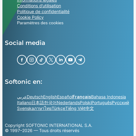
Conditions d’utilisation
Politique de confidentialité
Cookie Policy
Paramètres des cookies
Social media
Softonic en:
عربي
Deutsch
English
Español
Français
Bahasa Indonesia
Italiano
日本語
한국어
Nederlands
Polski
Português
Русский
Svenska
ภาษาไทย
Türkçe
Tiếng Việt
中文
Copyright SOFTONIC INTERNATIONAL S.A.
© 1997–2026 — Tous droits réservés