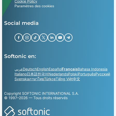
Cookie Policy
Paramètres des cookies
Social media
Softonic en:
عربي
Deutsch
English
Español
Français
Bahasa Indonesia
Italiano
日本語
한국어
Nederlands
Polski
Português
Русский
Svenska
ภาษาไทย
Türkçe
Tiếng Việt
中文
Copyright SOFTONIC INTERNATIONAL S.A.
© 1997–2026 — Tous droits réservés