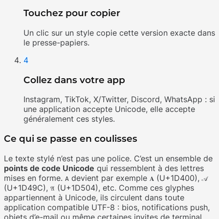
Touchez pour copier
Un clic sur un style copie cette version exacte dans
le presse-papiers.
4
Collez dans votre app
Instagram, TikTok, X/Twitter, Discord, WhatsApp : si
une application accepte Unicode, elle accepte
généralement ces styles.
Ce qui se passe en coulisses
Le texte stylé n’est pas une police. C’est un ensemble de
points de code Unicode
qui ressemblent à des lettres
mises en forme.
devient par exemple
(U+1D400),
A
𝐀
𝒜
(U+1D49C),
(U+1D504), etc. Comme ces glyphes
𝔄
appartiennent à Unicode, ils circulent dans toute
application compatible UTF-8 : bios, notifications push,
objets d’e-mail ou même certaines invites de terminal.