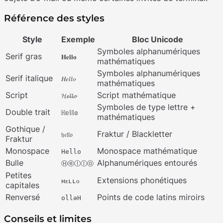
Référence des styles
Style
Exemple
Bloc Unicode
Symboles alphanumériques
Serif gras
𝐇𝐞𝐥𝐥𝐨
mathématiques
Symboles alphanumériques
Serif italique
𝐻𝑒𝑙𝑙𝑜
mathématiques
Script
Script mathématique
𝓗𝓮𝓵𝓵𝓸
Symboles de type lettre +
Double trait
ℍ𝕖𝕝𝕝𝕠
mathématiques
Gothique /
Fraktur / Blackletter
𝔥𝔢𝔩𝔩𝔬
Fraktur
Monospace
Monospace mathématique
𝙷𝚎𝚕𝚕𝚘
Bulle
Alphanumériques entourés
Ⓗⓔⓛⓛⓞ
Petites
Extensions phonétiques
ʜᴇʟʟᴏ
capitales
Renversé
Points de code latins miroirs
ollǝH
Conseils et limites