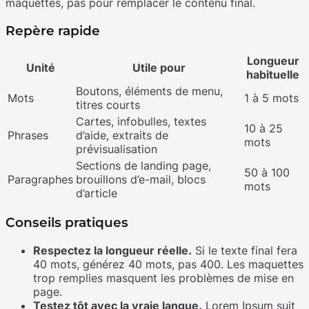
maquettes, pas pour remplacer le contenu final.
Repère rapide
Longueur
Unité
Utile pour
habituelle
Boutons, éléments de menu,
Mots
1 à 5 mots
titres courts
Cartes, infobulles, textes
10 à 25
Phrases
d’aide, extraits de
mots
prévisualisation
Sections de landing page,
50 à 100
Paragraphes
brouillons d’e-mail, blocs
mots
d’article
Conseils pratiques
Respectez la longueur réelle.
Si le texte final fera
40 mots, générez 40 mots, pas 400. Les maquettes
trop remplies masquent les problèmes de mise en
page.
Testez tôt avec la vraie langue.
Lorem Ipsum suit