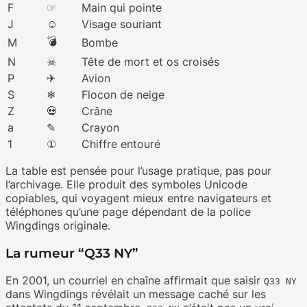
F
☞
Main qui pointe
J
☺
Visage souriant
💣
M
Bombe
N
☠
Tête de mort et os croisés
P
✈
Avion
S
❄
Flocon de neige
Z
💀
Crâne
a
✎
Crayon
1
①
Chiffre entouré
La table est pensée pour l’usage pratique, pas pour
l’archivage. Elle produit des symboles Unicode
copiables, qui voyagent mieux entre navigateurs et
téléphones qu’une page dépendant de la police
Wingdings originale.
La rumeur “Q33 NY”
En 2001, un courriel en chaîne affirmait que saisir
Q33 NY
dans Wingdings révélait un message caché sur les