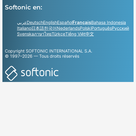
Softonic en:
عربي
Deutsch
English
Español
Français
Bahasa Indonesia
Italiano
日本語
한국어
Nederlands
Polski
Português
Русский
Svenska
ภาษาไทย
Türkçe
Tiếng Việt
中文
Copyright SOFTONIC INTERNATIONAL S.A.
© 1997–2026 — Tous droits réservés