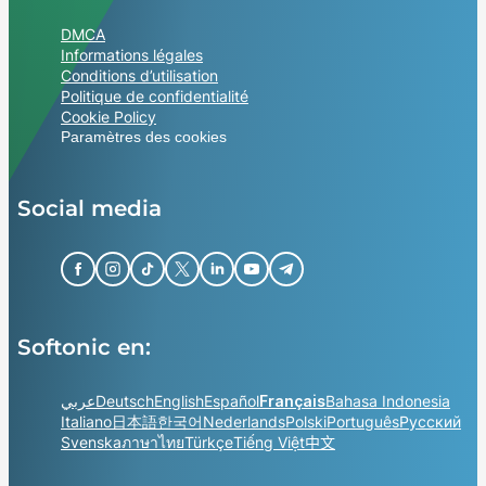
DMCA
Informations légales
Conditions d’utilisation
Politique de confidentialité
Cookie Policy
Paramètres des cookies
Social media
Softonic en:
عربي
Deutsch
English
Español
Français
Bahasa Indonesia
Italiano
日本語
한국어
Nederlands
Polski
Português
Русский
Svenska
ภาษาไทย
Türkçe
Tiếng Việt
中文