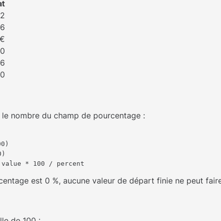
at
12
,6
 €
0
,6
0
 le nombre du champ de pourcentage :
00)
0)
value * 100 / percent
entage est 0 %, aucune valeur de départ finie ne peut faire 
le de 100 :