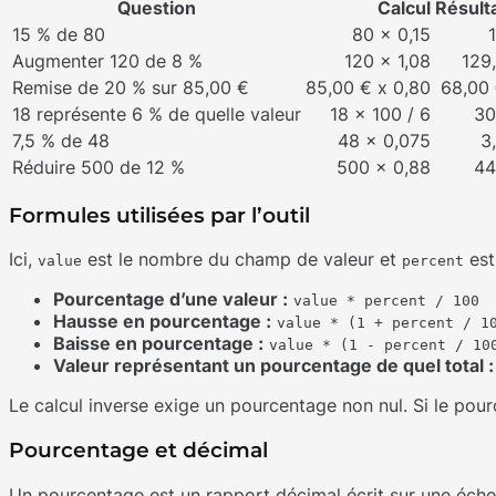
Question
Calcul
Résult
15 % de 80
80 x 0,15
Augmenter 120 de 8 %
120 x 1,08
129
Remise de 20 % sur 85,00 €
85,00 € x 0,80
68,00
18 représente 6 % de quelle valeur
18 x 100 / 6
30
7,5 % de 48
48 x 0,075
3
Réduire 500 de 12 %
500 x 0,88
44
Formules utilisées par l’outil
Ici,
est le nombre du champ de valeur et
est
value
percent
Pourcentage d’une valeur :
value * percent / 100
Hausse en pourcentage :
value * (1 + percent / 1
Baisse en pourcentage :
value * (1 - percent / 10
Valeur représentant un pourcentage de quel total :
Le calcul inverse exige un pourcentage non nul. Si le pourc
Pourcentage et décimal
Un pourcentage est un rapport décimal écrit sur une échel