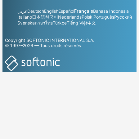
عربي
Deutsch
English
Español
Français
Bahasa Indonesia
Italiano
日本語
한국어
Nederlands
Polski
Português
Русский
Svenska
ภาษาไทย
Türkçe
Tiếng Việt
中文
Copyright SOFTONIC INTERNATIONAL S.A.
© 1997–2026 — Tous droits réservés