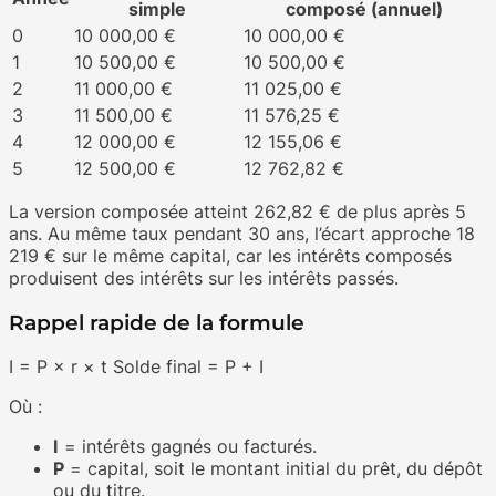
simple
composé (annuel)
0
10 000,00 €
10 000,00 €
1
10 500,00 €
10 500,00 €
2
11 000,00 €
11 025,00 €
3
11 500,00 €
11 576,25 €
4
12 000,00 €
12 155,06 €
5
12 500,00 €
12 762,82 €
La version composée atteint 262,82 € de plus après 5
ans. Au même taux pendant 30 ans, l’écart approche 18
219 € sur le même capital, car les intérêts composés
produisent des intérêts sur les intérêts passés.
Rappel rapide de la formule
I = P × r × t Solde final = P + I
Où :
I
= intérêts gagnés ou facturés.
P
= capital, soit le montant initial du prêt, du dépôt
ou du titre.