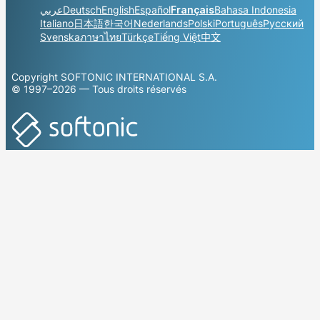
عربي
Deutsch
English
Español
Français
Bahasa Indonesia
Italiano
日本語
한국어
Nederlands
Polski
Português
Русский
Svenska
ภาษาไทย
Türkçe
Tiếng Việt
中文
Copyright SOFTONIC INTERNATIONAL S.A.
© 1997–2026 — Tous droits réservés