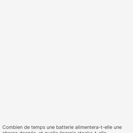
Combien de temps une batterie alimentera-t-elle une
charge donnée, et quelle énergie stocke-t-elle