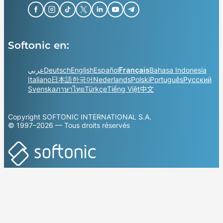
Softonic en:
عربي
Deutsch
English
Español
Français
Bahasa Indonesia
Italiano
日本語
한국어
Nederlands
Polski
Português
Русский
Svenska
ภาษาไทย
Türkçe
Tiếng Việt
中文
Copyright SOFTONIC INTERNATIONAL S.A.
© 1997–2026 — Tous droits réservés