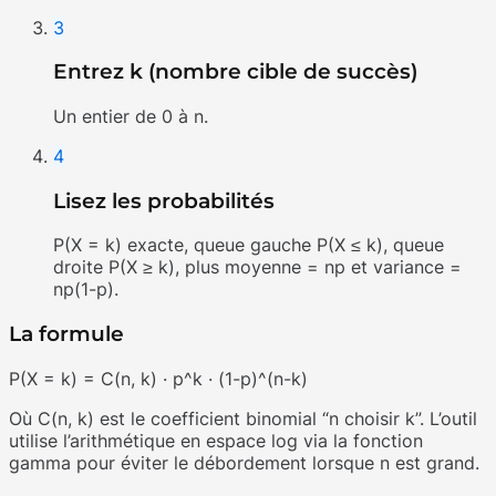
3
Entrez k (nombre cible de succès)
Un entier de 0 à n.
4
Lisez les probabilités
P(X = k) exacte, queue gauche P(X ≤ k), queue
droite P(X ≥ k), plus moyenne = np et variance =
np(1-p).
La formule
P(X = k) = C(n, k) · p^k · (1-p)^(n-k)
Où C(n, k) est le coefficient binomial “n choisir k”. L’outil
utilise l’arithmétique en espace log via la fonction
gamma pour éviter le débordement lorsque n est grand.