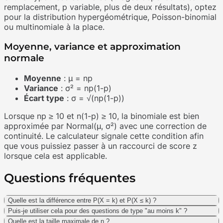
remplacement, p variable, plus de deux résultats), optez
pour la distribution hypergéométrique, Poisson-binomial
ou multinomiale à la place.
Moyenne, variance et approximation
normale
Moyenne
: μ = np
Variance
: σ² = np(1-p)
Écart type
: σ = √(np(1-p))
Lorsque np ≥ 10 et n(1-p) ≥ 10, la binomiale est bien
approximée par Normal(μ, σ²) avec une correction de
continuité. Le calculateur signale cette condition afin
que vous puissiez passer à un raccourci de score z
lorsque cela est applicable.
Questions fréquentes
Quelle est la différence entre P(X = k) et P(X ≤ k) ?
Puis-je utiliser cela pour des questions de type "au moins k" ?
Quelle est la taille maximale de n ?