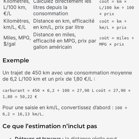
Kilomètres,
Calculez directement les
coût = km ×
L/100 km,
litres depuis la
L/100 km ÷ 100
€/L
consommation
× prix
Kilomètres,
Distance en km, efficacité
coût = km ÷
km/L, €/L
en km/L, prix par litre
km/L × prix
Distance en miles,
Miles, MPG,
coût = miles ÷
efficacité en MPG, prix par
$/gal
MPG × prix
gallon américain
Exemple
Un trajet de 450 km avec une consommation moyenne
de 6,2 L/100 km et un prix de 1,80 €/L :
carburant = 450 × 6,2 ÷ 100 = 27,90 L
coût = 27,90 ×
1,80 = 50,22 €
Pour une saisie en km/L, convertissez d’abord :
100 ÷
.
6,2 = 16,13 km/L
Ce que l’estimation n’inclut pas
Détours et travaux :
la distance réelle peut