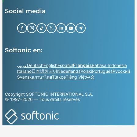
Social media
Softonic en:
عربي
Deutsch
English
Español
Français
Bahasa Indonesia
Italiano
日本語
한국어
Nederlands
Polski
Português
Русский
Svenska
ภาษาไทย
Türkçe
Tiếng Việt
中文
Copyright SOFTONIC INTERNATIONAL S.A.
© 1997–2026 — Tous droits réservés